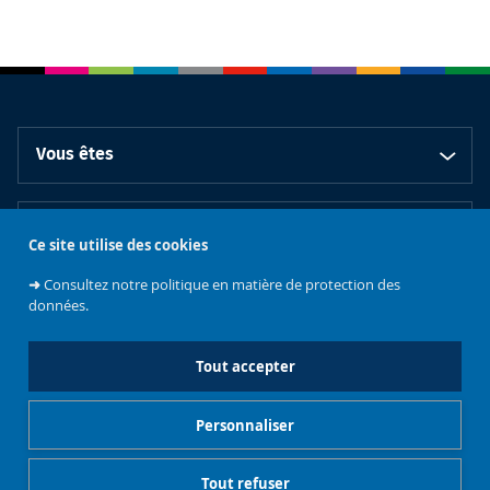
Vous êtes
En pratique
Ce site utilise des cookies
➜
Consultez notre politique en matière de protection des
Collaborer avec le CCS
données.
Tout accepter
Réseaux sociaux
Personnaliser
Tout refuser