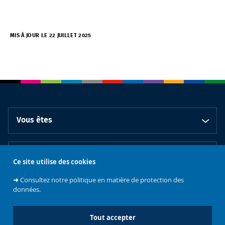
MIS À JOUR LE 22 JUILLET 2025
Vous êtes
En pratique
Ce site utilise des cookies
➜
Consultez notre politique en matière de protection des
Collaborer avec le CCS
données.
Tout accepter