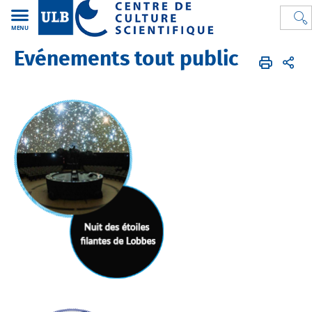
MENU
Evénements tout public
CCS
FR
Activités
Evénements